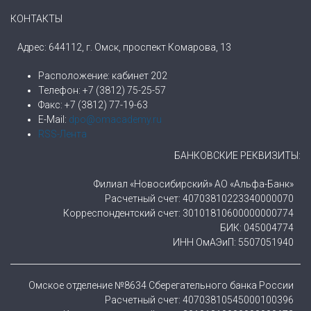
КОНТАКТЫ
Адрес: 644112, г. Омск, проспект Комарова, 13
Расположение: кабинет 202
Телефон: +7 (3812) 75-25-57
Факс: +7 (3812) 77-19-63
E-Mail:
dpo@omacademy.ru
RSS-Лента
БАНКОВСКИЕ РЕКВИЗИТЫ:
Филиал «Новосибирский» АО «Альфа-Банк»
Расчетный счет: 40703810223340000070
Корреспондентский счет: 30101810600000000774
БИК: 045004774
ИНН ОмАЭиП: 5507051940
Омское отделение №8634 Сберегательного банка России
Расчетный счет: 40703810545000100396