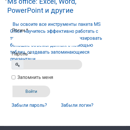
Ms office: Excel, Word,
PowerPoint и другие
Вы освоите все инструменты пакета MS
Логин
*
Office: научитесь эффективно работать с
текстовыми документами, анализировать
большие объемы данных с помощью
таблиц, создавать запоминающиеся
Пароль
*
презентаци
Показать
Запомнить меня
Войти
Забыли пароль?
Забыли логин?