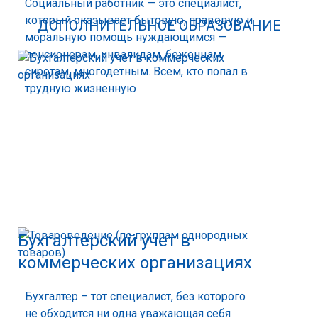
Социальный работник — это специалист,
который оказывает бытовую, правовую и
ДОПОЛНИТЕЛЬНОЕ ОБРАЗОВАНИЕ
моральную помощь нуждающимся —
пенсионерам, инвалидам, беженцам,
сиротам, многодетным. Всем, кто попал в
трудную жизненную
Бухгалтерский учет в
коммерческих организациях
Бухгалтер – тот специалист, без которого
не обходится ни одна уважающая себя